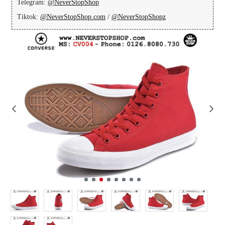
Telegram:
@NeverStopShop
Tiktok:
@NeverStopShop.com
/
@NeverStopShopz