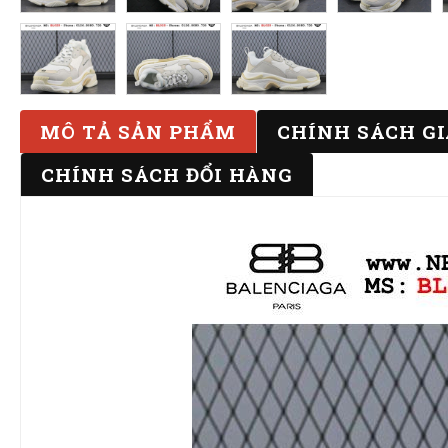
MÔ TẢ SẢN PHẨM
CHÍNH SÁCH G
CHÍNH SÁCH ĐỔI HÀNG