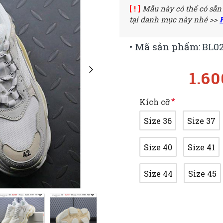
[ ! ]
Mẫu này có thể có sẵn
tại danh mục này nhé >>
• Mã sản phẩm:
BL0
1.6
Kích cỡ
Size 36
Size 37
Size 40
Size 41
Size 44
Size 45