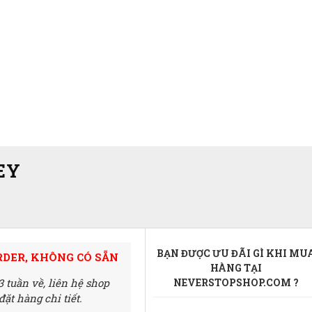
EY
BẠN ĐƯỢC ƯU ĐÃI GÌ KHI MU
RDER, KHÔNG CÓ SẴN
HÀNG TẠI
3 tuần về,
liên hệ shop
NEVERSTOPSHOP.COM ?
ặt hàng chi tiết.