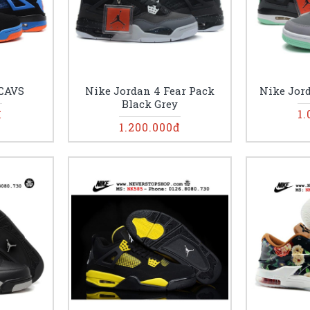
 CAVS
Nike Jordan 4 Fear Pack
Nike Jor
Black Grey
đ
1.
1.200.000đ