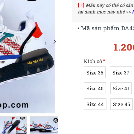
[ ! ]
Mẫu này có thể có sẵn
tại danh mục này nhé >>
• Mã sản phẩm:
DA4
1.2
Kích cỡ
Size 36
Size 37
Size 40
Size 41
Size 44
Size 45