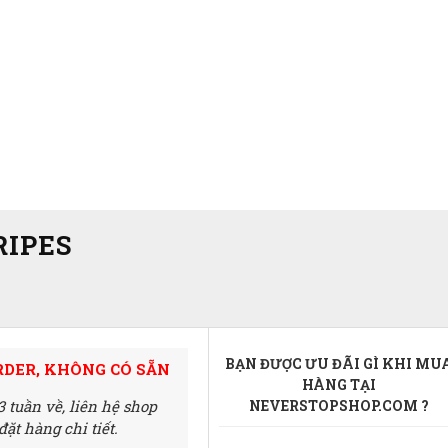
RIPES
BẠN ĐƯỢC ƯU ĐÃI GÌ KHI MU
RDER, KHÔNG CÓ SẴN
HÀNG TẠI
3 tuần về,
liên hệ shop
NEVERSTOPSHOP.COM ?
ặt hàng chi tiết.