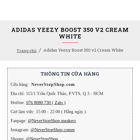
ADIDAS YEEZY BOOST 350 V2 CREAM
WHITE
Adidas Yeezy Boost 350 v2 Cream White
Trang chủ
THÔNG TIN CỬA HÀNG
Cửa hàng:
NeverStopShop.com
Địa chỉ: 115/1 Trần Quốc Thảo, P.VTS, Q.3 - HCM
Hotline:
076 8080 730 ( Zalo )
Giờ làm việc: 15:00 - 22:00 ( Hằng ngày )
Fanpage:
@NeverStopShop.sneakerz
Instagram:
@NeverStopShop.comm
Shopee:
@NeverStopShop