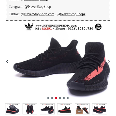
Telegram:
@NeverStopShop
Tiktok:
@NeverStopShop.com
/
@NeverStopShopz