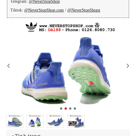
Telegram:
@NeverStopShop
Tiktok:
@NeverStopShop.com
/
@NeverStopShopz
• Tình trạng: