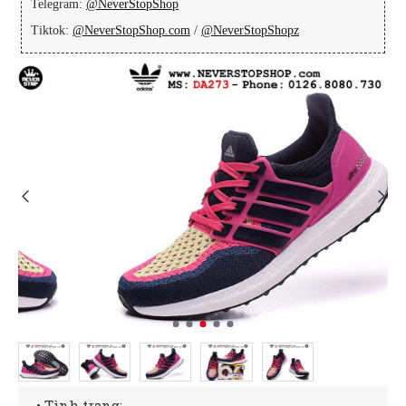
Telegram:
@NeverStopShop
Tiktok:
@NeverStopShop.com
/
@NeverStopShopz
• Tình trạng: