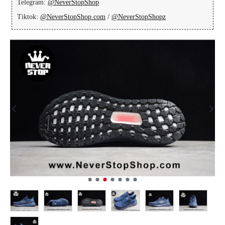
Telegram:
@NeverStopShop
Tiktok:
@NeverStopShop.com
/
@NeverStopShopz