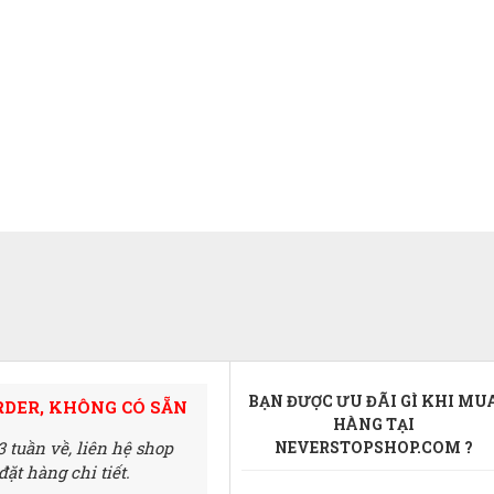
BẠN ĐƯỢC ƯU ĐÃI GÌ KHI MU
RDER, KHÔNG CÓ SẴN
HÀNG TẠI
3 tuần về,
liên hệ shop
NEVERSTOPSHOP.COM ?
ặt hàng chi tiết.