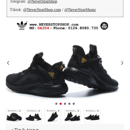
Telegram:
@NeverStopShop
Tiktok:
@NeverStopShop.com
/
@NeverStopShopz
• Tình trạng: