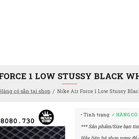
 FORCE 1 LOW STUSSY BLACK W
Hàng có sẵn tại shop
Nike Air Force 1 Low Stussy Bla
• Tình trạng:
✓ HÀNG CÓ
*** Sản phẩm/Size bạn tìm
Hãy liên hệ shop ngay để 