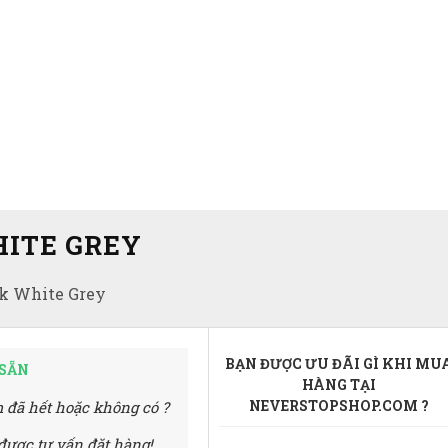
HITE GREY
ck White Grey
BẠN ĐƯỢC ƯU ĐÃI GÌ KHI MU
 SẴN
HÀNG TẠI
NEVERSTOPSHOP.COM ?
 đã hết hoặc không có ?
được tư vấn đặt hàng!