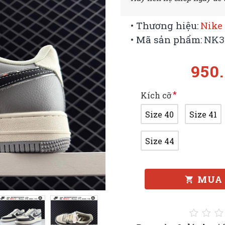
• Thương hiệu:
Nike 
• Mã sản phẩm:
NK3
950
Kích cỡ
Size 40
Size 41
Size 44
MUA