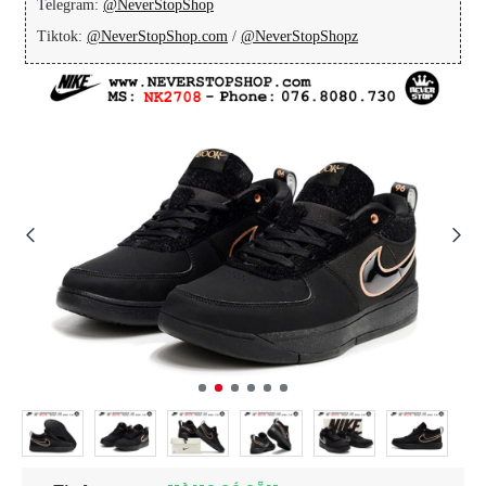
Telegram:
@NeverStopShop
Tiktok:
@NeverStopShop.com
/
@NeverStopShopz