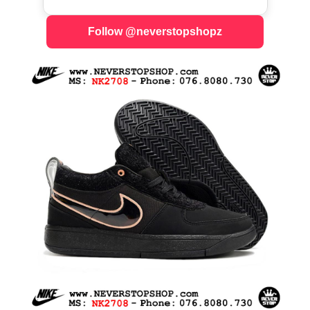
Follow @neverstopshopz