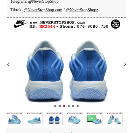
Telegram:
@NeverStopShop
Tiktok:
@NeverStopShop.com
/
@NeverStopShopz