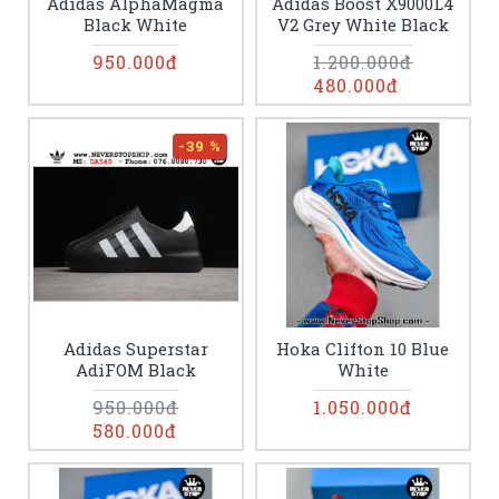
Adidas AlphaMagma
Adidas Boost X9000L4
Black White
V2 Grey White Black
950.000đ
1.200.000đ
480.000đ
-39 %
Adidas Superstar
Hoka Clifton 10 Blue
AdiFOM Black
White
950.000đ
1.050.000đ
580.000đ