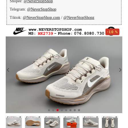
Shopee:
@NeverStopShop
Telegram:
@NeverStopShop
Tiktok:
@NeverStopShop.com
/
@NeverStopShopz
-10 %