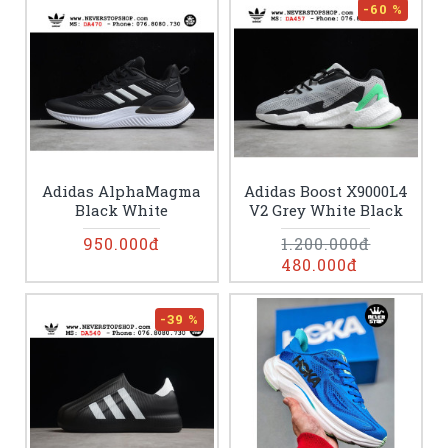
-60 %
Adidas AlphaMagma
Adidas Boost X9000L4
Black White
V2 Grey White Black
950.000đ
1.200.000đ
480.000đ
-39 %