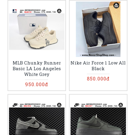
MLB Chunky Runner
Nike Air Force 1 Low All
Basic LA Los Angeles
Black
White Grey
850.000đ
950.000đ