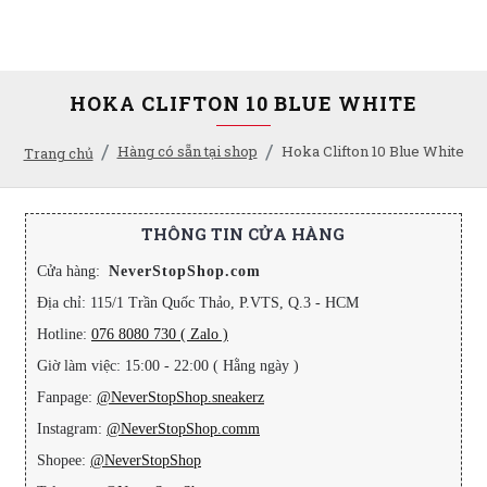
HOKA CLIFTON 10 BLUE WHITE
Hàng có sẵn tại shop
Hoka Clifton 10 Blue White
Trang chủ
THÔNG TIN CỬA HÀNG
Cửa hàng:
NeverStopShop.com
Địa chỉ: 115/1 Trần Quốc Thảo, P.VTS, Q.3 - HCM
Hotline:
076 8080 730 ( Zalo )
Giờ làm việc: 15:00 - 22:00 ( Hằng ngày )
Fanpage:
@NeverStopShop.sneakerz
Instagram:
@NeverStopShop.comm
Shopee:
@NeverStopShop