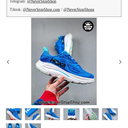
Telegram:
@NeverStopShop
Tiktok:
@NeverStopShop.com
/
@NeverStopShopz