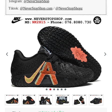
Telegram:
@NeverStopShop
Tiktok:
@NeverStopShop.com
/
@NeverStopShopz