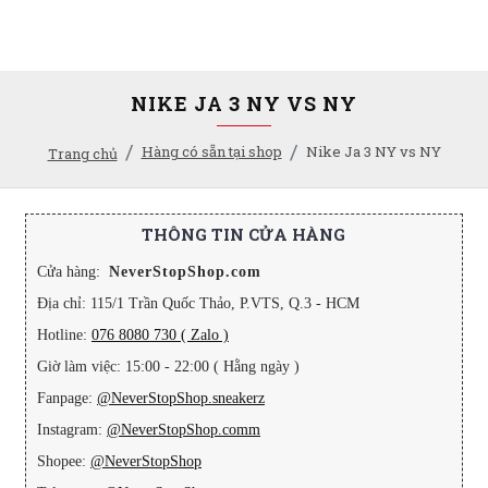
NIKE JA 3 NY VS NY
Hàng có sẵn tại shop
Nike Ja 3 NY vs NY
Trang chủ
THÔNG TIN CỬA HÀNG
Cửa hàng:
NeverStopShop.com
Địa chỉ: 115/1 Trần Quốc Thảo, P.VTS, Q.3 - HCM
Hotline:
076 8080 730 ( Zalo )
Giờ làm việc: 15:00 - 22:00 ( Hằng ngày )
Fanpage:
@NeverStopShop.sneakerz
Instagram:
@NeverStopShop.comm
Shopee:
@NeverStopShop