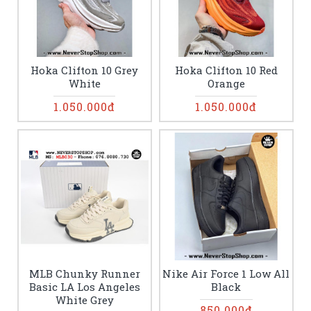
Hoka Clifton 10 Grey
Hoka Clifton 10 Red
White
Orange
1.050.000đ
1.050.000đ
MLB Chunky Runner
Nike Air Force 1 Low All
Basic LA Los Angeles
Black
White Grey
850.000đ