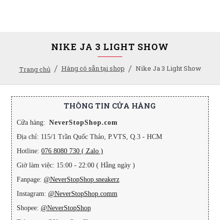
NIKE JA 3 LIGHT SHOW
Hàng có sẵn tại shop
Nike Ja 3 Light Show
Trang chủ
THÔNG TIN CỬA HÀNG
Cửa hàng:
NeverStopShop.com
Địa chỉ: 115/1 Trần Quốc Thảo, P.VTS, Q.3 - HCM
Hotline:
076 8080 730 ( Zalo )
Giờ làm việc: 15:00 - 22:00 ( Hằng ngày )
Fanpage:
@NeverStopShop.sneakerz
Instagram:
@NeverStopShop.comm
Shopee:
@NeverStopShop