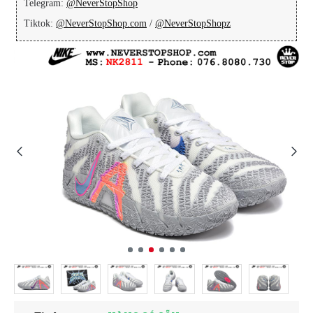
Telegram:
@NeverStopShop
Tiktok:
@NeverStopShop.com
/
@NeverStopShopz