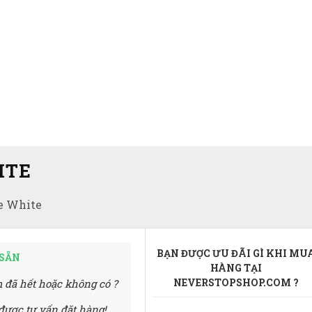
ITE
e White
BẠN ĐƯỢC ƯU ĐÃI GÌ KHI MU
 SẴN
HÀNG TẠI
NEVERSTOPSHOP.COM ?
 đã hết hoặc không có ?
được tư vấn đặt hàng!