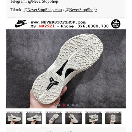
Telegram:
@NeverStopShop
Tiktok:
@NeverStopShop.com
/
@NeverStopShopz