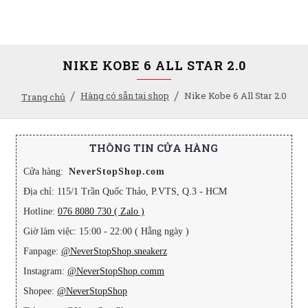
NIKE KOBE 6 ALL STAR 2.0
Hàng có sẵn tại shop
Nike Kobe 6 All Star 2.0
Trang chủ
THÔNG TIN CỬA HÀNG
Cửa hàng:
NeverStopShop.com
Địa chỉ: 115/1 Trần Quốc Thảo, P.VTS, Q.3 - HCM
Hotline:
076 8080 730 ( Zalo )
Giờ làm việc: 15:00 - 22:00 ( Hằng ngày )
Fanpage:
@NeverStopShop.sneakerz
Instagram:
@NeverStopShop.comm
Shopee:
@NeverStopShop