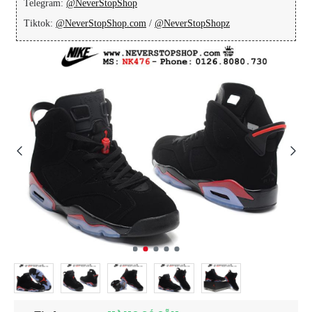
Telegram:
@NeverStopShop
Tiktok:
@NeverStopShop.com
/
@NeverStopShopz