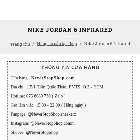
NIKE JORDAN 6 INFRARED
Hàng có sẵn tại shop
Nike Jordan 6 Infrared
Trang chủ
THÔNG TIN CỬA HÀNG
Cửa hàng:
NeverStopShop.com
Địa chỉ: 115/1 Trần Quốc Thảo, P.VTS, Q.3 - HCM
Hotline:
076 8080 730 ( Zalo )
Giờ làm việc: 15:00 - 22:00 ( Hằng ngày )
Fanpage:
@NeverStopShop.sneakerz
Instagram:
@NeverStopShop.comm
Shopee:
@NeverStopShop