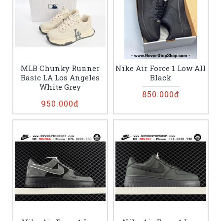
MLB Chunky Runner
Nike Air Force 1 Low All
Basic LA Los Angeles
Black
White Grey
850.000đ
950.000đ