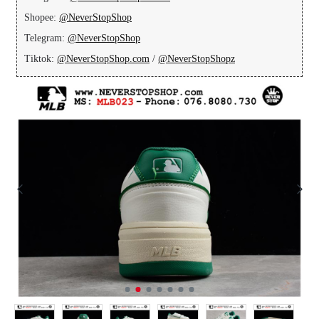
Shopee:
@NeverStopShop
Telegram:
@NeverStopShop
Tiktok:
@NeverStopShop.com
/
@NeverStopShopz