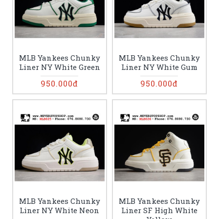
MLB Yankees Chunky
MLB Yankees Chunky
Liner NY White Green
Liner NY White Gum
950.000đ
950.000đ
MLB Yankees Chunky
MLB Yankees Chunky
Liner NY White Neon
Liner SF High White