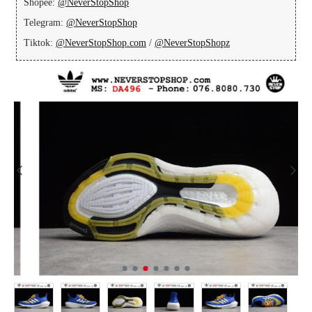
Shopee:
@NeverStopShop
Telegram:
@NeverStopShop
Tiktok:
@NeverStopShop.com
/
@NeverStopShopz