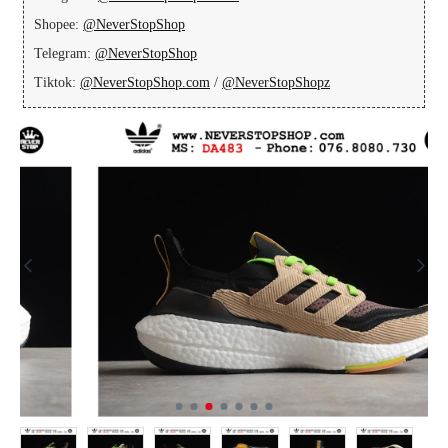
Shopee:
@NeverStopShop
Telegram:
@NeverStopShop
Tiktok:
@NeverStopShop.com
/
@NeverStopShopz