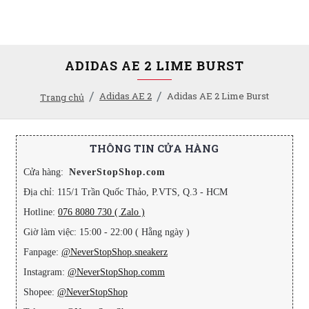
ADIDAS AE 2 LIME BURST
Adidas AE 2
Adidas AE 2 Lime Burst
Trang chủ
THÔNG TIN CỬA HÀNG
Cửa hàng:
NeverStopShop.com
Địa chỉ: 115/1 Trần Quốc Thảo, P.VTS, Q.3 - HCM
Hotline:
076 8080 730 ( Zalo )
Giờ làm việc: 15:00 - 22:00 ( Hằng ngày )
Fanpage:
@NeverStopShop.sneakerz
Instagram:
@NeverStopShop.comm
Shopee:
@NeverStopShop