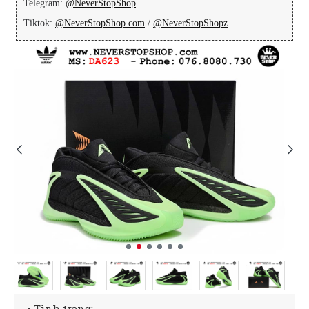
Telegram:
@NeverStopShop
Tiktok:
@NeverStopShop.com
/
@NeverStopShopz
• Tình trạng: