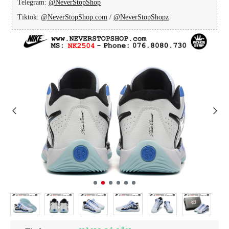
Telegram:
@NeverStopShop
Tiktok:
@NeverStopShop.com
/
@NeverStopShopz