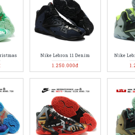
ristmas
Nike Lebron 11 Denim
Nike Le
đ
1.250.000đ
1.