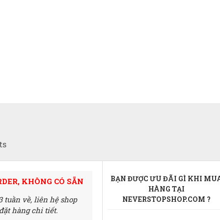
ts
BẠN ĐƯỢC ƯU ĐÃI GÌ KHI MU
RDER, KHÔNG CÓ SẴN
HÀNG TẠI
3 tuần về,
liên hệ shop
NEVERSTOPSHOP.COM ?
ặt hàng chi tiết.