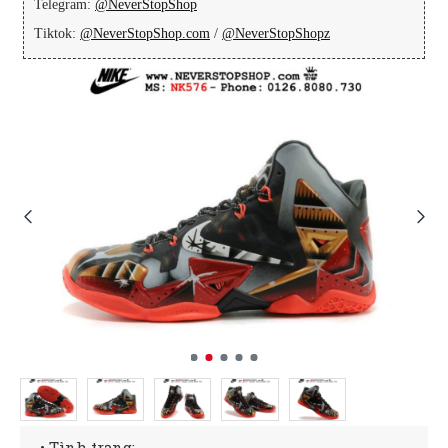
Telegram:
@NeverStopShop
Tiktok:
@NeverStopShop.com
/
@NeverStopShopz
• Tình trạng: