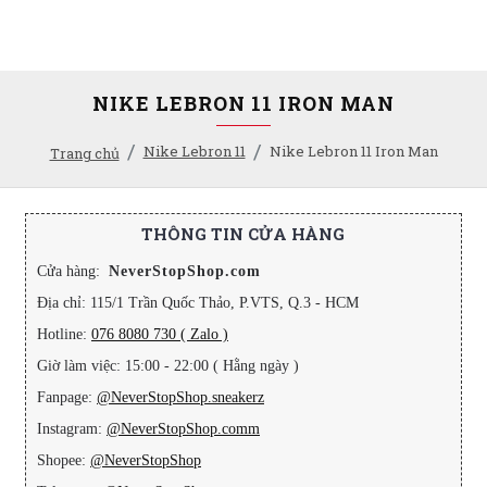
NIKE LEBRON 11 IRON MAN
Nike Lebron 11
Nike Lebron 11 Iron Man
Trang chủ
THÔNG TIN CỬA HÀNG
Cửa hàng:
NeverStopShop.com
Địa chỉ: 115/1 Trần Quốc Thảo, P.VTS, Q.3 - HCM
Hotline:
076 8080 730 ( Zalo )
Giờ làm việc: 15:00 - 22:00 ( Hằng ngày )
Fanpage:
@NeverStopShop.sneakerz
Instagram:
@NeverStopShop.comm
Shopee:
@NeverStopShop