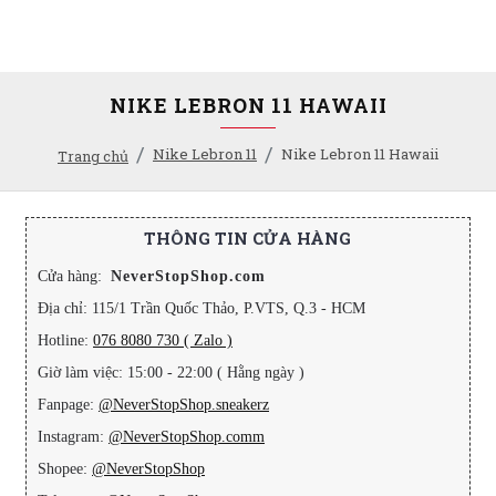
NIKE LEBRON 11 HAWAII
Nike Lebron 11
Nike Lebron 11 Hawaii
Trang chủ
THÔNG TIN CỬA HÀNG
Cửa hàng:
NeverStopShop.com
Địa chỉ: 115/1 Trần Quốc Thảo, P.VTS, Q.3 - HCM
Hotline:
076 8080 730 ( Zalo )
Giờ làm việc: 15:00 - 22:00 ( Hằng ngày )
Fanpage:
@NeverStopShop.sneakerz
Instagram:
@NeverStopShop.comm
Shopee:
@NeverStopShop