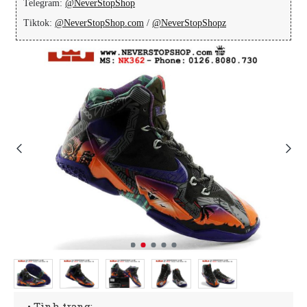
Telegram:
@NeverStopShop
Tiktok:
@NeverStopShop.com
/
@NeverStopShopz
• Tình trạng: