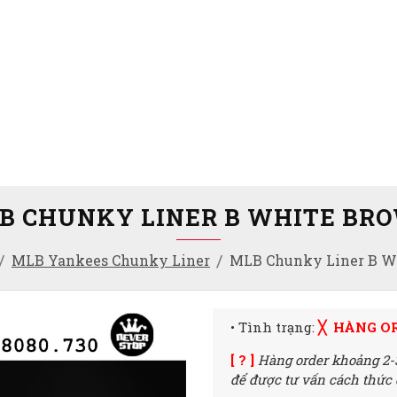
B CHUNKY LINER B WHITE BR
MLB Yankees Chunky Liner
MLB Chunky Liner B W
• Tình trạng:
╳ HÀNG O
[ ? ]
Hàng order khoảng 2-
để được tư vấn cách thức đ