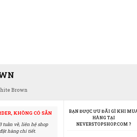
OWN
hite Brown
BẠN ĐƯỢC ƯU ĐÃI GÌ KHI MU
RDER, KHÔNG CÓ SẴN
HÀNG TẠI
3 tuần về,
liên hệ shop
NEVERSTOPSHOP.COM ?
ặt hàng chi tiết.