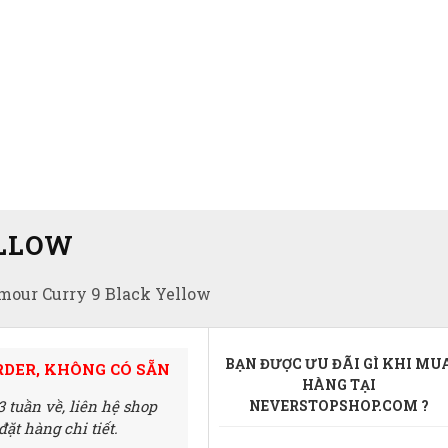
ELLOW
mour Curry 9 Black Yellow
BẠN ĐƯỢC ƯU ĐÃI GÌ KHI MU
RDER, KHÔNG CÓ SẴN
HÀNG TẠI
3 tuần về,
liên hệ shop
NEVERSTOPSHOP.COM ?
ặt hàng chi tiết.