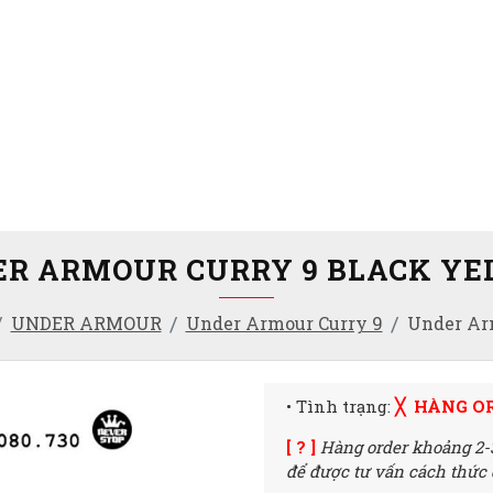
R ARMOUR CURRY 9 BLACK Y
UNDER ARMOUR
Under Armour Curry 9
Under Ar
• Tình trạng:
╳ HÀNG O
[ ? ]
Hàng order khoảng 2-
để được tư vấn cách thức đ