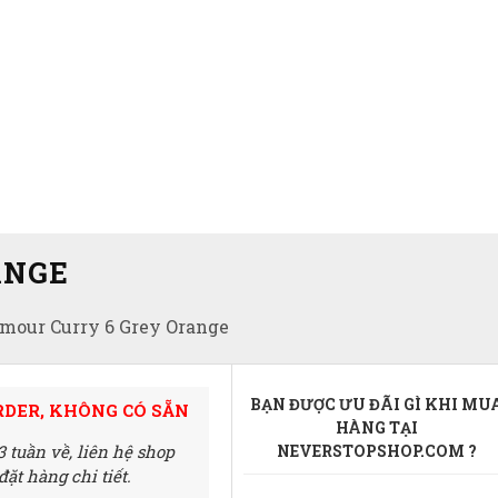
ANGE
mour Curry 6 Grey Orange
BẠN ĐƯỢC ƯU ĐÃI GÌ KHI MU
RDER, KHÔNG CÓ SẴN
HÀNG TẠI
3 tuần về,
liên hệ shop
NEVERSTOPSHOP.COM ?
ặt hàng chi tiết.