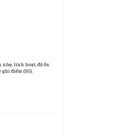
 nhẹ, linh hoạt, độ ổn
 ghi điểm (SG).