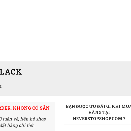
BLACK
k
BẠN ĐƯỢC ƯU ĐÃI GÌ KHI MU
RDER, KHÔNG CÓ SẴN
HÀNG TẠI
3 tuần về,
liên hệ shop
NEVERSTOPSHOP.COM ?
ặt hàng chi tiết.