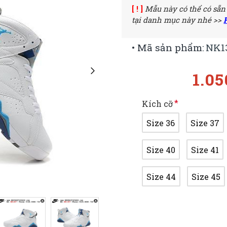
[ ! ]
Mẫu này có thể có sẵn
tại danh mục này nhé >>
• Mã sản phẩm:
NK1
1.0
Kích cỡ
Size 36
Size 37
Size 40
Size 41
Size 44
Size 45