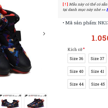
[ ! ]
Mẫu này có thể có sẵn
tại danh mục này nhé >>
• Mã sản phẩm:
NK1
1.0
Kích cỡ
Size 36
Size 37
Size 40
Size 41
Size 44
Size 45