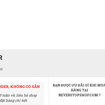
R
er
BẠN ĐƯỢC ƯU ĐÃI GÌ KHI MU
RDER, KHÔNG CÓ SẴN
HÀNG TẠI
3 tuần về,
liên hệ shop
NEVERSTOPSHOP.COM ?
ặt hàng chi tiết.