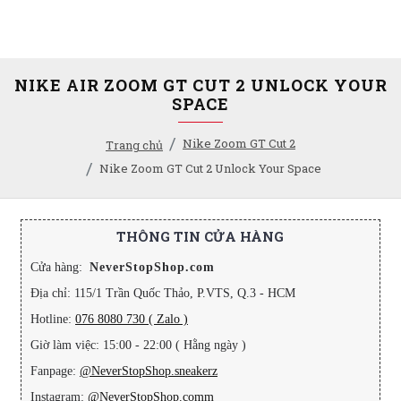
NIKE AIR ZOOM GT CUT 2 UNLOCK YOUR
SPACE
Nike Zoom GT Cut 2
Trang chủ
Nike Zoom GT Cut 2 Unlock Your Space
THÔNG TIN CỬA HÀNG
Cửa hàng:
NeverStopShop.com
Địa chỉ: 115/1 Trần Quốc Thảo, P.VTS, Q.3 - HCM
Hotline:
076 8080 730 ( Zalo )
Giờ làm việc: 15:00 - 22:00 ( Hằng ngày )
Fanpage:
@NeverStopShop.sneakerz
Instagram:
@NeverStopShop.comm