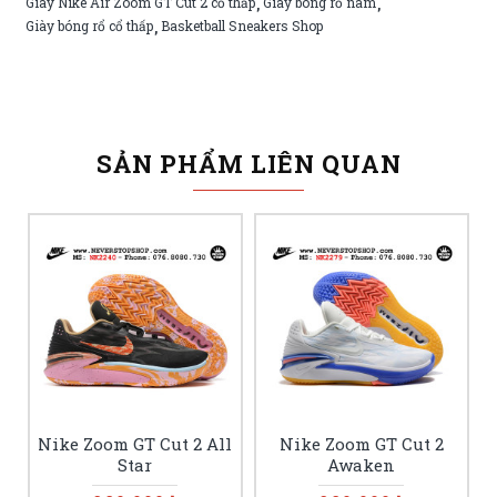
Giày Nike Air Zoom GT Cut 2 cổ thấp
Giày bóng rổ nam
,
,
Giày bóng rổ cổ thấp
Basketball Sneakers Shop
,
SẢN PHẨM LIÊN QUAN
Nike Zoom GT Cut 2 All
Nike Zoom GT Cut 2
Star
Awaken