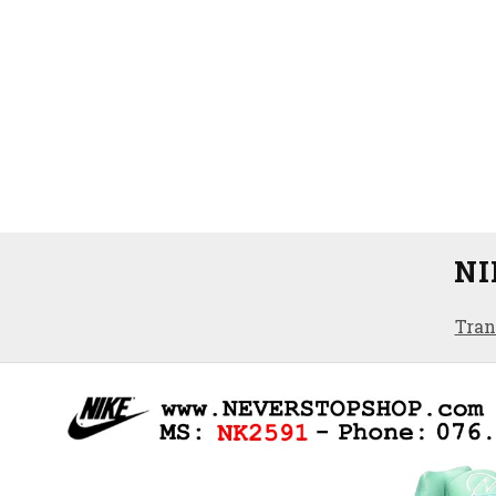
NI
Tran