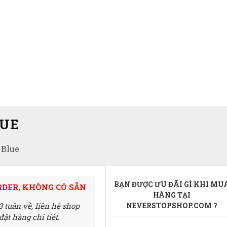
LUE
 Blue
BẠN ĐƯỢC ƯU ĐÃI GÌ KHI MU
RDER, KHÔNG CÓ SẴN
HÀNG TẠI
3 tuần về,
liên hệ shop
NEVERSTOPSHOP.COM ?
ặt hàng chi tiết.