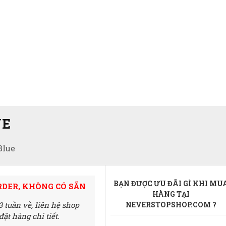
UE
Blue
BẠN ĐƯỢC ƯU ĐÃI GÌ KHI MU
RDER, KHÔNG CÓ SẴN
HÀNG TẠI
3 tuần về,
liên hệ shop
NEVERSTOPSHOP.COM ?
ặt hàng chi tiết.