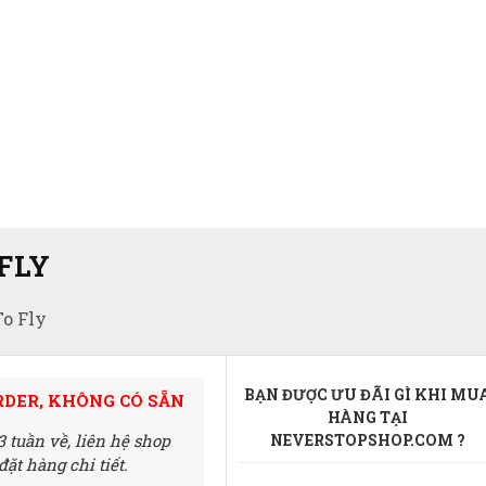
FLY
To Fly
BẠN ĐƯỢC ƯU ĐÃI GÌ KHI MU
RDER, KHÔNG CÓ SẴN
HÀNG TẠI
3 tuần về,
liên hệ shop
NEVERSTOPSHOP.COM ?
ặt hàng chi tiết.