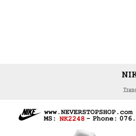
NI
Tran