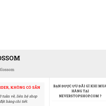
LOSSOM
Blossom
BẠN ĐƯỢC ƯU ĐÃI GÌ KHI MU
RDER, KHÔNG CÓ SẴN
HÀNG TẠI
3 tuần về,
liên hệ shop
NEVERSTOPSHOP.COM ?
ặt hàng chi tiết.