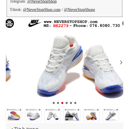
Telegram:
@NeverStopShop
Tiktok:
@NeverStopShop.com
/
@NeverStopShopz
• Tình trạng: