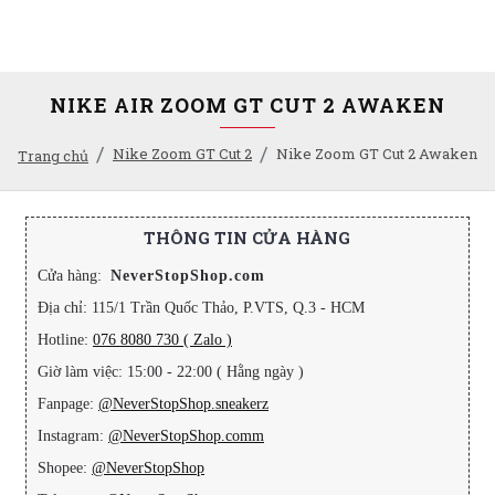
NIKE AIR ZOOM GT CUT 2 AWAKEN
Nike Zoom GT Cut 2
Nike Zoom GT Cut 2 Awaken
Trang chủ
THÔNG TIN CỬA HÀNG
Cửa hàng:
NeverStopShop.com
Địa chỉ: 115/1 Trần Quốc Thảo, P.VTS, Q.3 - HCM
Hotline:
076 8080 730 ( Zalo )
Giờ làm việc: 15:00 - 22:00 ( Hằng ngày )
Fanpage:
@NeverStopShop.sneakerz
Instagram:
@NeverStopShop.comm
Shopee:
@NeverStopShop